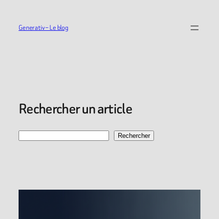
Aller
au
Generativ – Le blog
contenu
Rechercher un article
Recherche
Rechercher