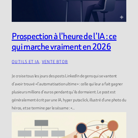
Prospection à l’heure de l’IA : ce
qui marche vraiment en 2026
OUTILS ET IA
, 
VENTE BTOB
Je croise tous les jours des posts LinkedIn de gens qui se vantent
d’avoir trouvé « l’automatisation ultime » : celle qui leur a fait gagner
plusieurs millions d’euros pendant qu’ils dormaient. Le post est
généralement écrit par une IA, hyper putaclick, illustré d’une photo du
héros, et se termine par le sésame : «…