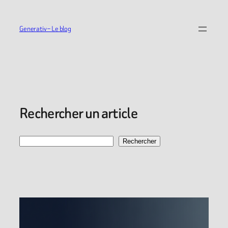
Aller
au
Generativ – Le blog
contenu
Rechercher un article
Recherche
Rechercher