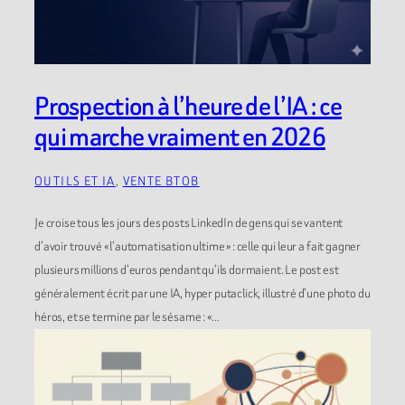
Prospection à l’heure de l’IA : ce
qui marche vraiment en 2026
OUTILS ET IA
, 
VENTE BTOB
Je croise tous les jours des posts LinkedIn de gens qui se vantent
d’avoir trouvé « l’automatisation ultime » : celle qui leur a fait gagner
plusieurs millions d’euros pendant qu’ils dormaient. Le post est
généralement écrit par une IA, hyper putaclick, illustré d’une photo du
héros, et se termine par le sésame : «…